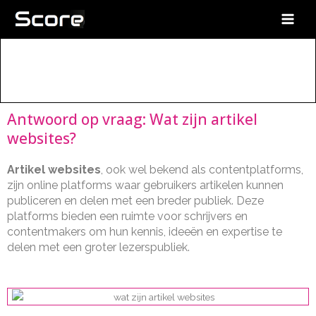
Ga
naar
de
Wat zijn artikel websites?
inhoud
Antwoord op vraag: Wat zijn artikel
websites?
Artikel websites
, ook wel bekend als contentplatforms,
zijn online platforms waar gebruikers artikelen kunnen
publiceren en delen met een breder publiek. Deze
platforms bieden een ruimte voor schrijvers en
contentmakers om hun kennis, ideeën en expertise te
delen met een groter lezerspubliek.